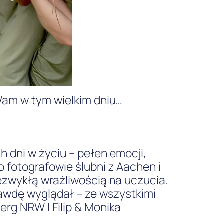
Wam w tym wielkim dniu…
 dni w życiu – pełen emocji,
 fotografowie ślubni z Aachen i
ezwykłą wrażliwością na uczucia.
rawdę wyglądał – ze wszystkimi
erg NRW | Filip & Monika