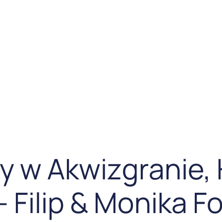
y w Akwizgranie, 
– Filip & Monika F