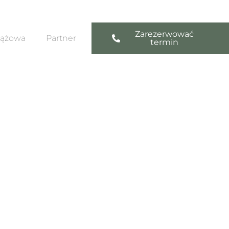
Zarezerwować
iążowa
Partner
termin