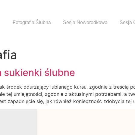
Fotografia Ślubna
Sesja Noworodkowa
Sesja 
fia
a sukienki ślubne
k środek odurzający lubianego kursu, zgodnie z treścią pos
 tej umiejętności, zgodnie z aktualnymi potrzebami, a two
t zapadnięcie się, jak również konieczność zdobycia tej u